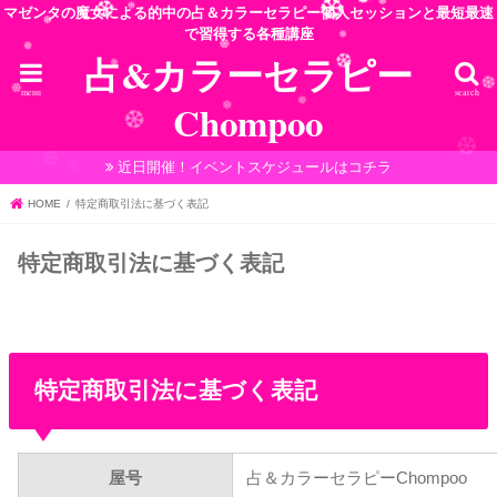
❆
マゼンタの魔女による的中の占＆カラーセラピー個人セッションと最短最速
❆
❆
で習得する各種講座
❆
❆
占&カラーセラピー
❆
❆
❆
❆
❆
❆
❆
❆
menu
search
❆
Chompoo
❆
❆
❆
❆
近日開催！イベントスケジュールはコチラ
HOME
特定商取引法に基づく表記
特定商取引法に基づく表記
特定商取引法に基づく表記
屋号
占＆カラーセラピーChompoo