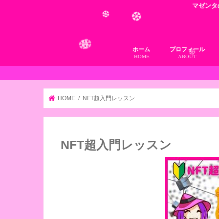
❆
❆
マゼンタ
❆
❆
ホーム
プロフィール
HOME
ABOUT
❆
マゼンタの魔女っ
HOME
NFT超入門レッスン
NFT超入門レッスン