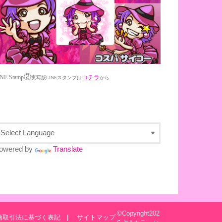
②
NE Stamp
コチラ
実写版LINEスタンプは
から
owered by
Translate
©Copyright202
商取引法に基づく表記
サイトマップ