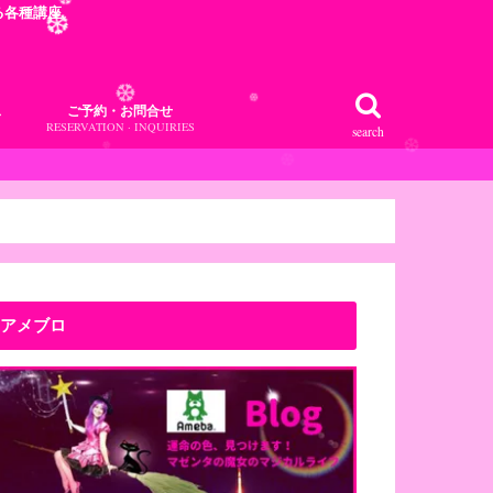
る各種講座
❆
❆
❆
ス
ご予約・お問合せ
RESERVATION · INQUIRIES
search
❆
❆
ご予約・お問合せはコチラ♪
アメブロ