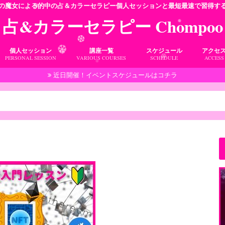
の魔女による的中の占＆カラーセラピー個人セッションと最短最速で習得す
占&カラーセラピー Chompoo
❆
❆
個人セッション
講座一覧
スケジュール
アクセ
❆
PERSONAL SESSION
VARIOUS COURSES
SCHEDULE
ACCESS
近日開催！イベントスケジュールはコチラ
てどんな人？
コスパ最高！個人セッション♪
お客様の声
本当に1日でマスター？各種講座
お客様の声
開催予定をチェック♪