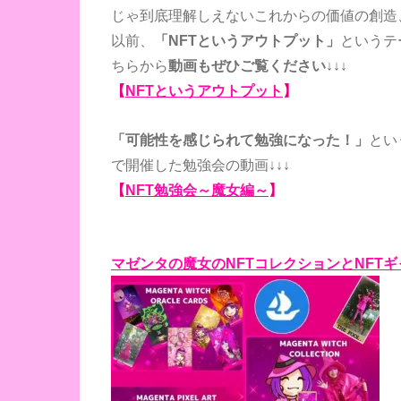
じゃ到底理解しえないこれからの価値の創造
以前、
「NFTというアウトプット」
というテ
ちらから
動画もぜひご覧ください↓↓↓
【
NFTというアウトプット
】
「可能性を感じられて勉強になった！」
とい
で開催した勉強会の動画↓
↓↓
【
NFT勉強会～魔女編～
】
マゼンタの魔女のNFTコレクションとNFT