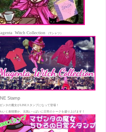
agenta Witch Collection
（Tシャツ）
INE Stamp
ゼンタの魔女がLINEスタンプになって登場！
わいく表情豊か、元気いっぱいに日常のトークを盛り上げます
！