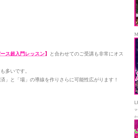
M
バース超入門レッスン
】
と合わせてのご受講も非常にオス
方も多いです。
経済」と「場」の導線を作りさらに可能性広がります！
L
マ
か