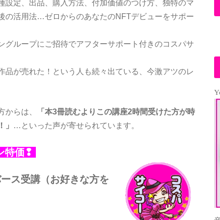
種設定、出品、購入方法、付加価値のつけ方、独特のマ
後の活用法…ゼロからのあなたのNFTデビューをサポー
ングループにご招待でアフターサポート付きのコスパサ
作品が売れた！という人も続々出ている、今激アツのレ
Y
方からは、
「本3冊読むよりこの講座2時間受けた方が時
！」
…といった声が寄せられています。
ーン特価❢
バース受講（お好きな方を